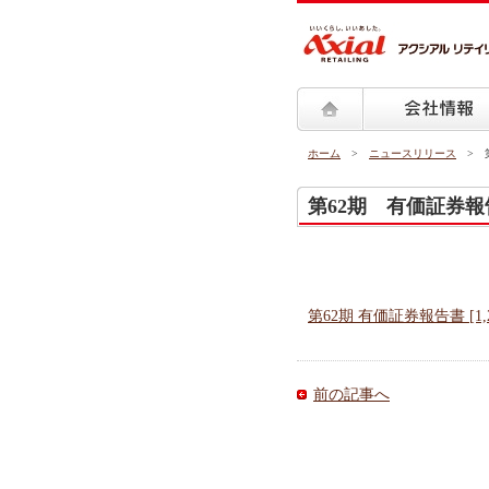
ペ
ー
ジ
内
を
移
動
ホーム
>
ニュースリリース
> 第
す
る
第62期 有価証券
た
め
の
リ
ン
第62期 有価証券報告書 [1,2
ク
で
す。
前の記事へ
グ
ロ
ー