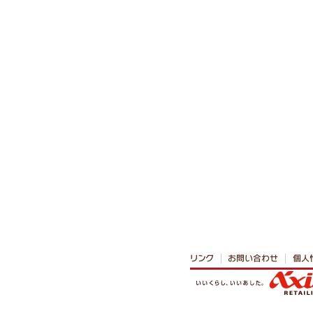
バ
ル
メ
ニ
ュ
ー
へ
本
文
へ
カ
テ
ゴ
リ
共
通
メ
ニ
ュ
ー
へ