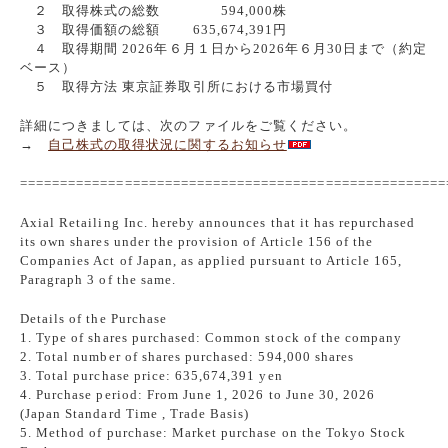
２ 取得株式の総数 594,000株
３ 取得価額の総額 635,674,391円
４ 取得期間 2026年６月１日から2026年６月30日まで（約定
ベース）
５ 取得方法 東京証券取引所における市場買付
詳細につきましては、次のファイルをご覧ください。
→
自己株式の取得状況に関するお知らせ
=====================================================
Axial Retailing Inc. hereby announces that it has repurchased
its own shares under the provision of Article 156 of the
Companies Act of Japan, as applied pursuant to Article 165,
Paragraph 3 of the same.
Details of the Purchase
1. Type of shares purchased: Common stock of the company
2. Total number of shares purchased: 594,000 shares
3. Total purchase price: 635,674,391 yen
4. Purchase period: From June 1, 2026 to June 30, 2026
(Japan Standard Time , Trade Basis)
5. Method of purchase: Market purchase on the Tokyo Stock