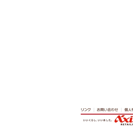
バ
ル
メ
ニ
ュ
ー
へ
本
文
へ
カ
テ
ゴ
リ
共
通
メ
ニ
ュ
ー
へ