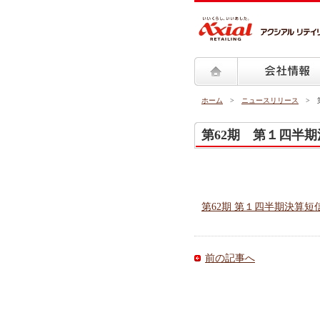
ペ
ー
ジ
内
を
移
動
ホーム
>
ニュースリリース
> 第
す
る
第62期 第１四半
た
め
の
リ
ン
第62期 第１四半期決算短信 [
ク
で
す。
前の記事へ
グ
ロ
ー